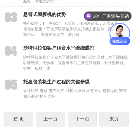
服务，满足您的每一
03
悬臂式缠膜机的优势
20年厂家源头直销
核心优势：1、更稳定：无噪音，使用寿命长，无需保养，无
需增加配重！可使用双膜架系统支持动力预拉伸（高达
300％）、升降速度调节，减少材
04
沙特阿拉伯客户16台水平缠绕膜打
沙特阿拉伯客户16台水平缠绕膜打包机按时交付，水平缠绕机
以缠绕膜、无纺布、复合纸等为主要包装材料，对长形棒材、
管材、板材、线
05
托盘包装机生产过程的关键步骤
设计研发-选材-电气配置-组装-机器检验与测试-包装运输-安装
和培训-维护和支持
首 页
上一页
下一页
末页