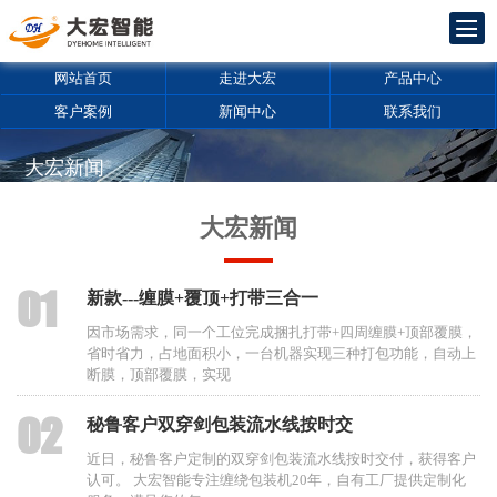
网站首页
走进大宏
产品中心
客户案例
新闻中心
联系我们
大宏新闻
新三板企业，股票代码836635
拥有包装机械行业17年生产经验，产品质量可靠、稳定
大宏新闻
01
新款---缠膜+覆顶+打带三合一
因市场需求，同一个工位完成捆扎打带+四周缠膜+顶部覆膜，
省时省力，占地面积小，一台机器实现三种打包功能，自动上
断膜，顶部覆膜，实现
02
秘鲁客户双穿剑包装流水线按时交
近日，秘鲁客户定制的双穿剑包装流水线按时交付，获得客户
认可。 大宏智能专注缠绕包装机20年，自有工厂提供定制化